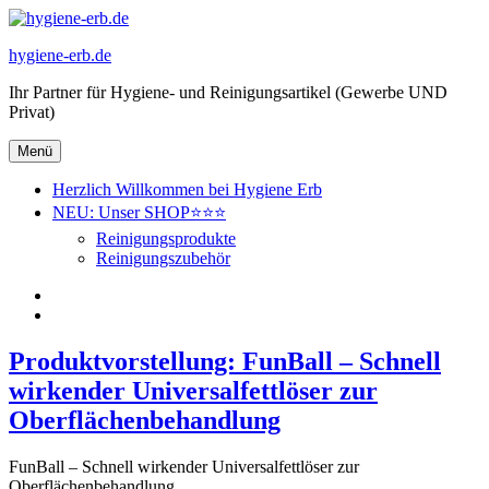
Zum
Inhalt
hygiene-erb.de
springen
Ihr Partner für Hygiene- und Reinigungsartikel (Gewerbe UND
Privat)
Menü
Herzlich Willkommen bei Hygiene Erb
NEU: Unser SHOP⭐⭐⭐
Reinigungsprodukte
Reinigungszubehör
Herzlich
Willkommen
NEU:
bei
Unser
Hygiene
Produktvorstellung: FunBall – Schnell
SHOP⭐⭐⭐
Erb
wirkender Universalfettlöser zur
Oberflächenbehandlung
FunBall – Schnell wirkender Universalfettlöser zur
Oberflächenbehandlung