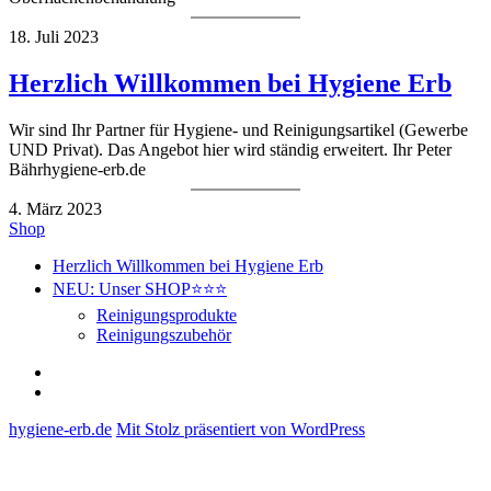
18. Juli 2023
Herzlich Willkommen bei Hygiene Erb
Wir sind Ihr Partner für Hygiene- und Reinigungsartikel (Gewerbe
UND Privat). Das Angebot hier wird ständig erweitert. Ihr Peter
Bährhygiene-erb.de
4. März 2023
Shop
Herzlich Willkommen bei Hygiene Erb
NEU: Unser SHOP⭐⭐⭐
Reinigungsprodukte
Reinigungszubehör
Herzlich
Willkommen
NEU:
bei
Unser
hygiene-erb.de
Mit Stolz präsentiert von WordPress
Hygiene
SHOP⭐⭐⭐
Erb