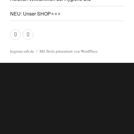
NEU: Unser SHOP⭐⭐⭐
Herzlich
NEU:
Willkommen
Unser
bei
SHOP⭐⭐⭐
hygiene-erb.de
Mit Stolz präsentiert von WordPress
Hygiene
Erb