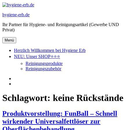
Zum
Inhalt
hygiene-erb.de
springen
Ihr Partner für Hygiene- und Reinigungsartikel (Gewerbe UND
Privat)
Menü
Herzlich Willkommen bei Hygiene Erb
NEU: Unser SHOP⭐⭐⭐
Reinigungsprodukte
Reinigungszubehör
Herzlich
Willkommen
NEU:
bei
Unser
Hygiene
SHOP⭐⭐⭐
Schlagwort:
keine Rückstände
Erb
Produktvorstellung: FunBall – Schnell
wirkender Universalfettlöser zur
Oberflächenbehandlung